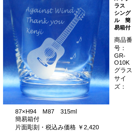
ラス
シング
ル 簡
易箱付
商品番
号：
GR-
O10K
グラス
サイ
ズ：
87×H94 M87 315ml
簡易箱付
片面彫刻・税込み価格 ￥2,420