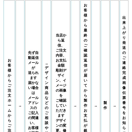
お
客
様
出
か
来
ら
上
最
が
当店か
終
り
ら返
の
発
信、
ご
送
ご注文
確
先ず自
の
内容、
認
動返信
ご
お
お支払
返
メール
連
→
客
金額
信
が
デ
絡
様
彫刻デ
が
送られ
ザ
完
か
ザイ
届
ます
イ
成
ら
ン、イ
い
届かな
ン
画
ご
メージ
て
い場合
商
像
注
の画像
か
は
品
伝
文
を
ら
メール
な
票
ホ
ご確認
製
アドレ
ど
製
番
ー
→
してい
→
作
→
→
スの
の
作
号
ム
ただき
お
ご記入
ご
を
か
ます
支
の間違
相
お
ら
デザイ
払
い、
談
知
ご
ンの変
が
お客様
や
ら
注
更、修
銀