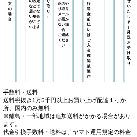
の設定
り
せ
文
正のや
行
などで
取
い
の
り取り
送
届かな
り
た
場
メール
金
←
い場合
し
合
が届か
前
がござ
ま
ない場
払
います
す
合
い
発
ご連絡
は
送
くださ
ご
お
い
入
受
金
け
確
取
認
り
後
製
作
手数料・送料
送料税抜き1万5千円以上お買い上げ配達１っか
所、国内のみ無料
※離島・一部地域は追加送料がかかる場合があり
ます。
代金引換手数料・送料は、ヤマト運用規定の料金