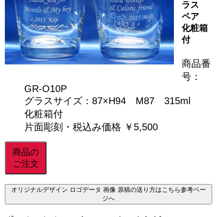
ラス
ペア
化粧箱
付
商品番
号：
GR-O10P
グラスサイズ：87×H94 M87 315ml
化粧箱付
片面彫刻・税込み価格 ￥5,500
商品の
ご注文
オリジナルデザイン ロゴデータ 画像 原稿の送り方はこちら参考ペー
ジへ