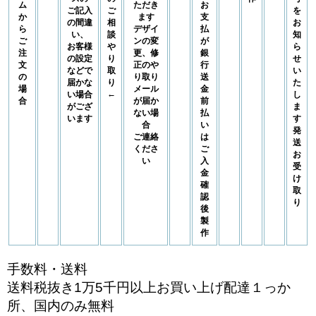
ム
ただき
お
ご記入
ご
を
か
ます
支
の間違
相
お
ら
デザイ
払
い、
談
知
ご
ンの変
が
お客様
や
ら
注
更、修
銀
の設定
り
せ
文
正のや
行
などで
取
い
の
り取り
送
届かな
り
た
場
メール
金
←
い場合
し
合
が届か
前
がござ
ま
ない場
払
います
す
合
い
発
ご連絡
は
送
くださ
ご
お
い
入
受
金
け
確
取
認
り
後
製
作
手数料・送料
送料税抜き1万5千円以上お買い上げ配達１っか
所、国内のみ無料