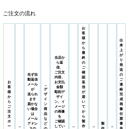
ご注文の流れ
お
客
様
出
か
来
ら
上
最
が
当店か
終
り
ら返
の
発
信、
ご
送
ご注文
確
先ず自
の
内容、
認
動返信
ご
お
お支払
返
メール
連
→
客
金額
信
が
デ
絡
様
彫刻デ
が
送られ
ザ
完
か
ザイ
届
ます
イ
成
ら
ン、イ
い
届かな
ン
画
ご
メージ
て
い場合
商
像
注
の画像
か
は
品
伝
文
を
ら
メール
な
票
ホ
ご確認
製
アドレ
ど
製
番
ー
→
してい
→
作
→
→
スの
の
作
号