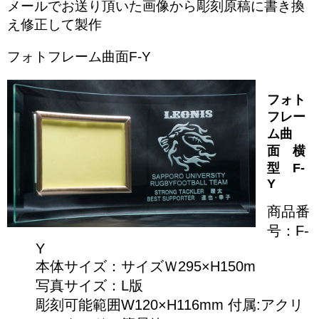
メールでお送り頂いた画像から彫刻原稿に書き換
え修正して製作
フォトフレーム曲面F-Y
フォト
フレー
ム曲
面 横
型 F-
Y
商品番
号：F-
Y
本体サイズ：サイズＷ295×H150m
写真サイズ：L版
彫刻可能範囲W120×H116mm 付属:アクリ