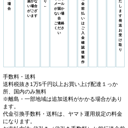
届かな
り
た
場
メール
金
←
い場合
し
合
が届か
前
がござ
ま
ない場
払
います
す
合
い
発
ご連絡
は
送
くださ
ご
お
い
入
受
金
け
確
取
認
り
後
製
作
手数料・送料
送料税抜き1万5千円以上お買い上げ配達１っか
所、国内のみ無料
※離島・一部地域は追加送料がかかる場合があり
ます。
代金引換手数料・送料は、ヤマト運用規定の料金
になります。