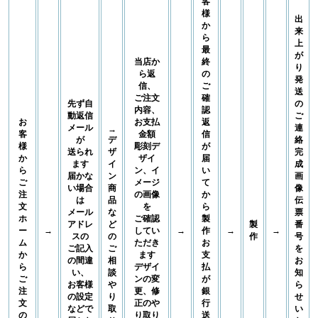
客
様
出
か
来
ら
上
最
が
当店か
終
り
ら返
の
発
信、
ご
送
ご注文
確
先ず自
の
内容、
認
動返信
ご
お
お支払
返
メール
連
→
客
金額
信
が
デ
絡
様
彫刻デ
が
送られ
ザ
完
か
ザイ
届
ます
イ
成
ら
ン、イ
い
届かな
ン
画
ご
メージ
て
い場合
商
像
注
の画像
か
は
品
伝
文
を
ら
メール
な
票
ホ
ご確認
製
アドレ
ど
製
番
ー
→
してい
→
作
→
→
スの
の
作
号
ム
ただき
お
ご記入
ご
を
か
ます
支
の間違
相
お
ら
デザイ
払
い、
談
知
ご
ンの変
が
お客様
や
ら
注
更、修
銀
の設定
り
せ
文
正のや
行
などで
取
い
の
り取り
送