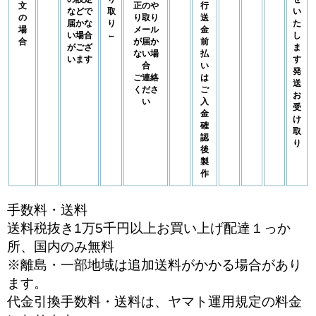
文
正のや
行
などで
取
い
の
り取り
送
届かな
り
た
場
メール
金
←
い場合
し
合
が届か
前
がござ
ま
ない場
払
います
す
合
い
発
ご連絡
は
送
くださ
ご
お
い
入
受
金
け
確
取
認
り
後
製
作
手数料・送料
送料税抜き1万5千円以上お買い上げ配達１っか
所、国内のみ無料
※離島・一部地域は追加送料がかかる場合があり
ます。
代金引換手数料・送料は、ヤマト運用規定の料金