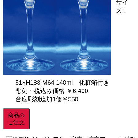
サイ
ズ：
51×H183 M64 140ml 化粧箱付き
彫刻・税込み価格 ￥6,490
台座彫刻追加1個￥550
商品の
ご注文