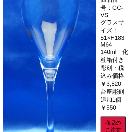
号：GC-
VS
グラスサ
イズ：
51×H183
M64
140ml 化
粧箱付き
彫刻・税
込み価格
￥3,520
台座彫刻
追加1個
￥550
商品の
ご注文