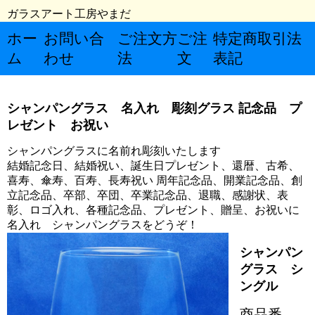
ガラスアート工房やまだ
ホー
お問い合
ご注文方
ご注
特定商取引法
ム
わせ
法
文
表記
シャンパングラス 名入れ 彫刻グラス 記念品 プ
レゼント お祝い
シャンパングラスに名前れ彫刻いたします
結婚記念日、結婚祝い、誕生日プレゼント、還暦、古希、
喜寿、傘寿、百寿、長寿祝い 周年記念品、開業記念品、創
立記念品、卒部、卒団、卒業記念品、退職、感謝状、表
彰、ロゴ入れ、各種記念品、プレゼント、贈呈、お祝いに
名入れ シャンパングラスをどうぞ！
シャンパン
グラス シ
ングル
商品番