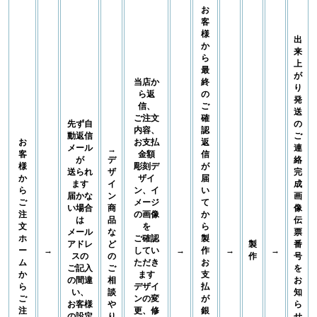
お
客
様
出
か
来
ら
上
最
が
当店か
終
り
ら返
の
発
信、
ご
送
ご注文
確
先ず自
の
内容、
認
動返信
ご
お
お支払
返
メール
連
→
客
金額
信
が
デ
絡
様
彫刻デ
が
送られ
ザ
完
か
ザイ
届
ます
イ
成
ら
ン、イ
い
届かな
ン
画
ご
メージ
て
い場合
商
像
注
の画像
か
は
品
伝
文
を
ら
メール
な
票
ホ
ご確認
製
アドレ
ど
製
番
ー
→
してい
→
作
→
→
スの
の
作
号
ム
ただき
お
ご記入
ご
を
か
ます
支
の間違
相
お
ら
デザイ
払
い、
談
知
ご
ンの変
が
お客様
や
ら
注
更、修
銀
の設定
り
せ