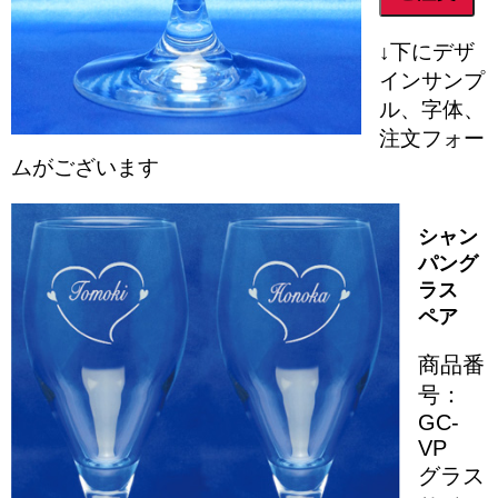
↓下にデザ
インサンプ
ル、字体、
注文フォー
ムがございます
シャン
パング
ラス
ペア
商品番
号：
GC-
VP
グラス