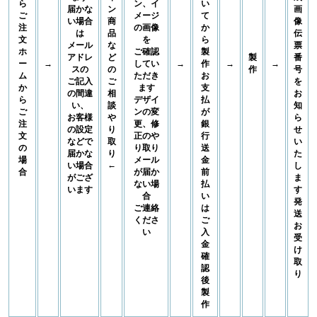
ら
ン、イ
い
届かな
ン
画
ご
メージ
て
い場合
商
像
注
の画像
か
は
品
伝
文
を
ら
メール
な
票
ホ
ご確認
製
アドレ
ど
製
番
ー
→
してい
→
作
→
→
スの
の
作
号
ム
ただき
お
ご記入
ご
を
か
ます
支
の間違
相
お
ら
デザイ
払
い、
談
知
ご
ンの変
が
お客様
や
ら
注
更、修
銀
の設定
り
せ
文
正のや
行
などで
取
い
の
り取り
送
届かな
り
た
場
メール
金
←
い場合
し
合
が届か
前
がござ
ま
ない場
払
います
す
合
い
発
ご連絡
は
送
くださ
ご
お
い
入
受
金
け
確
取
認
り
後
製
作