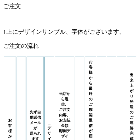
ご注文
↑上にデザインサンプル、字体がございます。
ご注文の流れ
お
客
様
出
か
来
ら
上
最
が
当店か
終
り
ら返
の
発
信、
ご
送
ご注文
確
先ず自
の
内容、
認
動返信
ご
お
お支払
返
メール
連
→
客
金額
信
が
デ
絡
様
彫刻デ
が
送られ
ザ
完
か
ザイ
届
ます
イ
成