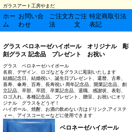
ガラスアート工房やまだ
ホー
お問い合
ご注文方
ご注
特定商取引法
ム
わせ
法
文
表記
グラス ベロネーゼハイボール オリジナル 彫
刻グラス 記念品 プレゼント お祝い
グラス ベロネーゼハイボール
名前、デザイン、ロゴなどをグラスに彫刻いたします
結婚記念日、結婚祝い、誕生日プレゼント、還暦、古希、
喜寿、傘寿、百寿、長寿祝い 周年記念品、開業記念品、創
立記品、卒部、卒団、卒業記念品、退職、感謝状、表彰、
ロゴ入れ、各種記念品、プレゼント、贈呈、お祝いにオリ
ジナル グラスをどうぞ！
ハイボール、焼酎、お酒の飲めない方はドリンク,アイステ
ィー、アイスコーヒーなどに使用できます
ベロネーゼハイボール