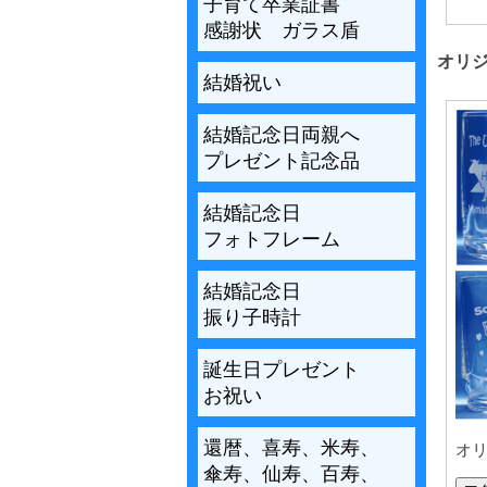
子育て卒業証書
感謝状 ガラス盾
オリ
結婚祝い
結婚記念日両親へ
プレゼント記念品
結婚記念日
フォトフレーム
結婚記念日
振り子時計
誕生日プレゼント
お祝い
還暦、喜寿、米寿、
オ
傘寿、仙寿、百寿、