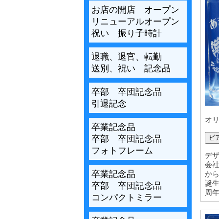
お店の開店 オープン
リニューアルオープン
祝い 振り子時計
退職、退官、転勤
送別、祝い 記念品
卒部 卒団記念品
引退記念
オ
卒業記念品
ビ
卒部 卒団記念品
フォトフレーム
デ
会
卒業記念品
か
誕
卒部 卒団記念品
周
コンパクトミラー