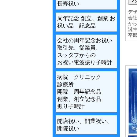
マ
長寿祝い
デ
会
周年記念 創立、創業 お
か
祝い品 記念品
誕
卒
会社の周年記念お祝い
取引先、従業員、
スッタフからの
お祝い電波振り子時計
病院 クリニック
診療所
開院 周年記念品
創業、創立記念品
振り子時計
開店祝い、開業祝い、
開院祝い