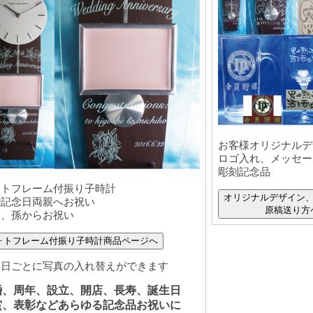
お客様オリジナルデ
ロゴ入れ、メッセー
彫刻記念品
ォトフレーム付振り子時計
オリジナルデザイン
婚記念日両親へお祝い
原稿送り方
供、孫からお祝い
ォトフレーム付振り子時計商品ページへ
念日ごとに写真の入れ替えができます
婚、周年、設立、開店、長寿、誕生日
賞、表彰などあらゆる記念品お祝いに