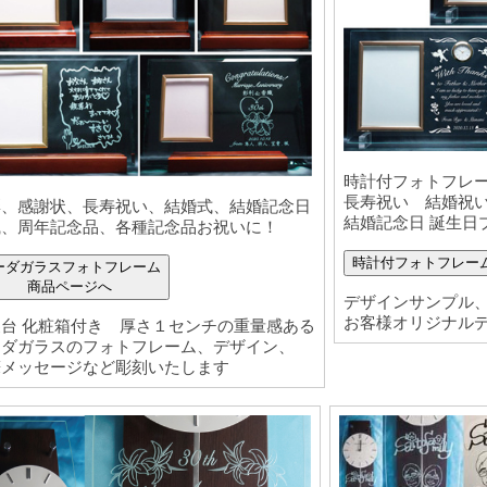
時計付フォトフレ
長寿祝い 結婚祝
彰、感謝状、長寿祝い、結婚式、結婚記念日
結婚記念日 誕生日
職、周年記念品、各種記念品お祝いに！
時計付フォトフレー
ーダガラスフォトフレーム
商品ページへ
デザインサンプル
お客様オリジナル
台 化粧箱付き 厚さ１センチの重量感ある
ーダガラスのフォトフレーム、デザイン、
筆メッセージなど彫刻いたします