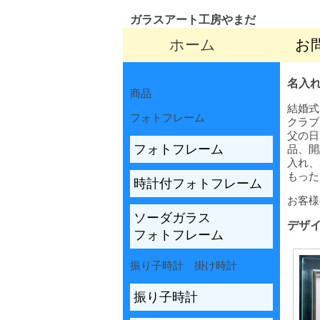
ガラスアート工房やまだ
ホーム
お
名入
商品
結婚式
フォトフレーム
クラブ
父の日
フォトフレーム
品、開
入れ、
もった
時計付フォトフレーム
お客様
ソーダガラス
デザ
フォトフレーム
振り子時計 掛け時計
振り子時計