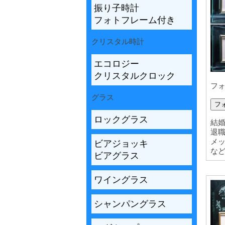
振り子時計
フォトフレーム付き
クリスタル時計
エコロジー
クリスタルクロック
フォ
グラス
フ
ロックグラス
結
退
メ
ビアジョッキ
な
ビアグラス
ワイングラス
シャンパングラス