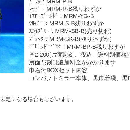
ﾋﾟﾝｸ：MRM‐P-B
ﾚｯﾄﾞ：MRM‐R-B残りわずか
ｲｴﾛｰｺﾞｰﾙﾄﾞ：MRM‐YG-B
ｼﾙﾊﾞｰ：MRM‐S-B残りわずか
ｽｶｲﾌﾞﾙｰ：MRM‐SB-B(売り切れ)
ﾌﾞﾗｯｸ：MRM‐BK-B(残りわずか)
ﾋﾞﾋﾞｯﾄﾞﾋﾟﾝｸ：MRM-BP-B残りわずか
￥2,200(片面彫刻、税込、送料別価格)
裏面彫刻は追加料金がかかります
巾着付BOXセット内容
コンパクトミラー本体、黒巾着袋、黒B
未定になる場合もございます。