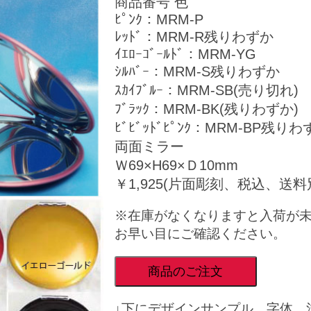
商品番号 色
ﾋﾟﾝｸ：MRM‐P
ﾚｯﾄﾞ：MRM‐R残りわずか
ｲｴﾛｰｺﾞｰﾙﾄﾞ：MRM‐YG
ｼﾙﾊﾞｰ：MRM‐S残りわずか
ｽｶｲﾌﾞﾙｰ：MRM‐SB(売り切れ)
ﾌﾞﾗｯｸ：MRM‐BK(残りわずか)
ﾋﾞﾋﾞｯﾄﾞﾋﾟﾝｸ：MRM-BP残り
両面ミラー
Ｗ69×H69×Ｄ10mm
￥1,925(片面彫刻、税込、送料
※在庫がなくなりますと入荷が
お早い目にご確認ください。
商品のご注文
↓下にデザインサンプル、字体、