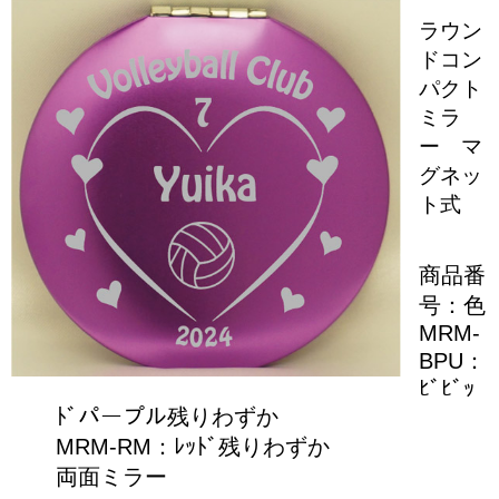
ラウン
ドコン
パクト
ミラ
ー マ
グネッ
ト式
商品番
号：色
MRM-
BPU：
ﾋﾞﾋﾞｯ
ﾄﾞパープル残りわずか
MRM‐RM：ﾚｯﾄﾞ残りわずか
両面ミラー