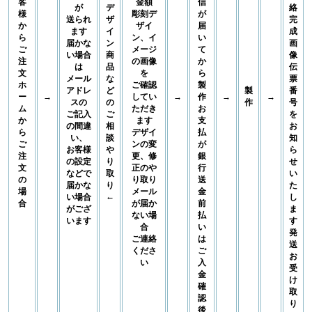
客
金額
信
が
デ
絡
様
彫刻デ
が
送られ
ザ
完
か
ザイ
届
ます
イ
成
ら
ン、イ
い
届かな
ン
画
ご
メージ
て
い場合
商
像
注
の画像
か
は
品
伝
文
を
ら
メール
な
票
ホ
ご確認
製
アドレ
ど
製
番
ー
→
してい
→
作
→
→
スの
の
作
号
ム
ただき
お
ご記入
ご
を
か
ます
支
の間違
相
お
ら
デザイ
払
い、
談
知
ご
ンの変
が
お客様
や
ら
注
更、修
銀
の設定
り
せ
文
正のや
行
などで
取
い
の
り取り
送
届かな
り
た
場
メール
金
←
い場合
し
合
が届か
前
がござ
ま
ない場
払
います
す
合
い
発
ご連絡
は
送
くださ
ご
お
い
入
受
金
け
確
取
認
り
後