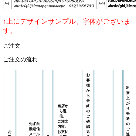
↑上にデザインサンプル、字体がございま
す。
ご注文
ご注文の流れ
お
客
様
出
か
来
ら
上
最
が
当店か
終
り
ら返
の
発
信、
ご
送
ご注文
確
先ず自
の
内容、
認
動返信
ご
お
お支払
返
メール
連
→