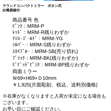
ラウンドコンパクトミラー ボタン式
白簡易箱付
商品番号 色
ﾋﾟﾝｸ：MRM‐P
ﾚｯﾄﾞ：MRM‐R残りわずか
ｲｴﾛｰｺﾞｰﾙﾄﾞ：MRM‐YG
ｼﾙﾊﾞｰ：MRM‐S残りわずか
ｽｶｲﾌﾞﾙｰ：MRM‐SB(売り切れ)
ﾌﾞﾗｯｸ：MRM‐BK(残りわずか)
ﾋﾞﾋﾞｯﾄﾞﾋﾟﾝｸ：MRM-BP残りわずか
両面ミラー
Ｗ69×H69×Ｄ10mm
￥1,925(片面彫刻、税込、送料別価格)
※在庫がなくなりますと入荷が未定になる場合も
ございます。
お早い目にご確認ください。