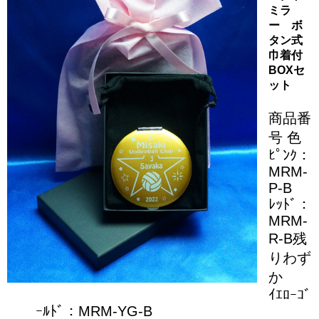
ミラ
ー ボ
タン式
巾着付
BOXセ
ット
商品番
号 色
ﾋﾟﾝｸ：
MRM‐
P-B
ﾚｯﾄﾞ：
MRM‐
R-B残
りわず
か
ｲｴﾛｰｺﾞ
ｰﾙﾄﾞ：MRM‐YG-B